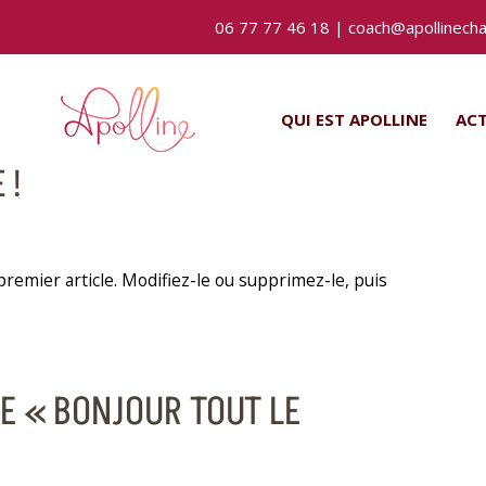
06 77 77 46 18‬ |
coach@apollinechas
QUI EST APOLLINE
ACT
 !
remier article. Modifiez-le ou supprimez-le, puis
DE « BONJOUR TOUT LE