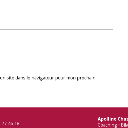
n site dans le navigateur pour mon prochain
Apolline Cha
 77 46 18‬
Coaching • Bi